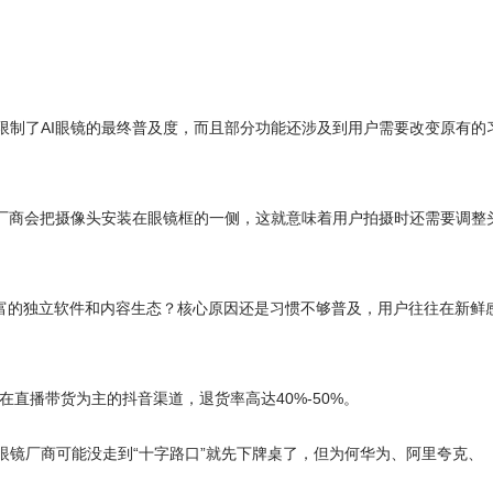
限制了AI眼镜的最终普及度，而且部分功能还涉及到用户需要改变原有的
分厂商会把摄像头安装在眼镜框的一侧，这就意味着用户拍摄时还需要调整
丰富的独立软件和内容生态？核心原因还是习惯不够普及，用户往往在新鲜
%，在直播带货为主的抖音渠道，退货率高达40%-50%。
眼镜厂商可能没走到“十字路口”就先下牌桌了，但为何华为、阿里夸克、