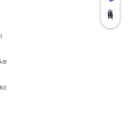
在 线 咨 询
习
头部
感过