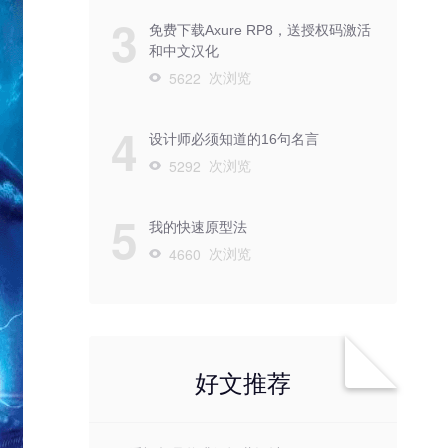
3
免费下载Axure RP8，送授权码激活
和中文汉化
次浏览
5622
4
设计师必须知道的16句名言
次浏览
5292
5
我的快速原型法
次浏览
4660
好文推荐