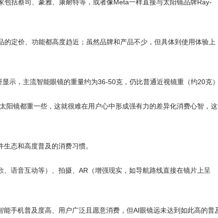
括蔡司、豪雅、康耐特等，或者像Meta一样直接与太阳镜品牌Ray-
品的定价、功能都高度趋近；虽然品牌和产品不少，但具体到使用体验上
显示，主流智能眼镜的重量约为36-50克，仍比普通近视镜重（约20克
和太阳镜都重一些，这就很难在用户心中形成强有力的差异化消费心智，这
件生态和高度普及的消费习惯。
歌、语音互动等）、拍摄、AR（增强现实，如导航路线直接在镜片上呈
智能手机普及度高、用户广泛且愿意消费，但AI眼镜远未达到如此高的普