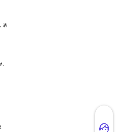
，消
）
也
及