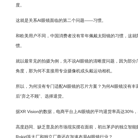
度。
这就是关系AI眼镜面临的第二个问题——习惯。
和欧美用户不同，中国消费者没有常年佩戴太阳镜的习惯，这就
惯。
就以最常见的拍摄为例，先不说AI眼镜的清晰度问题，因为部
角度，那为何不直接用专业摄像机或头戴运动相机。
所以，为何没有专门适配AI眼镜的芯片方案？为何AI眼镜没有
后“弃之不顾”、选择退货。
据XR Vision的数据，电商平台上AI眼镜的平均退货率高达30
高度趋同、缺乏普及的市场现实摆在面前，初出茅庐的独立智能
Rokid等大厂和独立厂商还在加速布局AI眼镜行业？