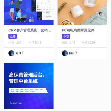
C
RM客户管理系统、营销管理系统
PC端电商类常用元件
免费
免费
销量
282
热度
6843
销量
245
热度
6029
偏舟子
偏舟子