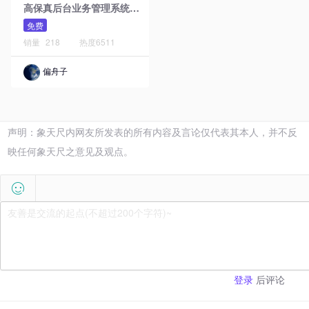
高
保真后台业务管理系统原型模板库
免费
销量
218
热度
6511
偏舟子
声明：象天尺内网友所发表的所有内容及言论仅代表其本人，并不反
映任何象天尺之意见及观点。

后评论
登录