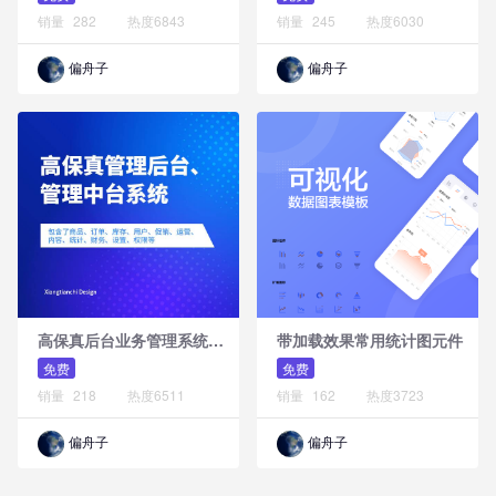
销量
282
热度
6843
销量
245
热度
6030
偏舟子
偏舟子
高
保真后台业务管理系统原型模板库
带加载效果常用统计图元件
免费
免费
销量
218
热度
6511
销量
162
热度
3723
偏舟子
偏舟子