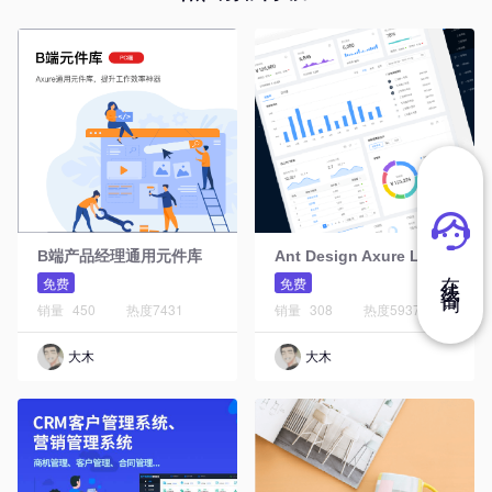
A
nt Design Axure Library元件库Web版
B端产品经理通用元件库
在 线 咨 询
免费
免费
销量
450
热度
7431
销量
308
热度
5937
大木
大木