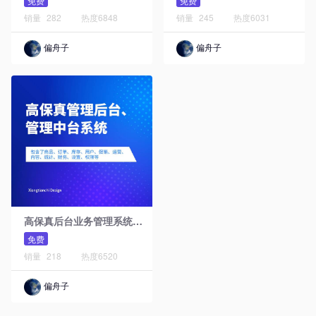
免费
免费
销量
282
热度
6848
销量
245
热度
6031
偏舟子
偏舟子
高
保真后台业务管理系统原型模板库
免费
销量
218
热度
6520
偏舟子