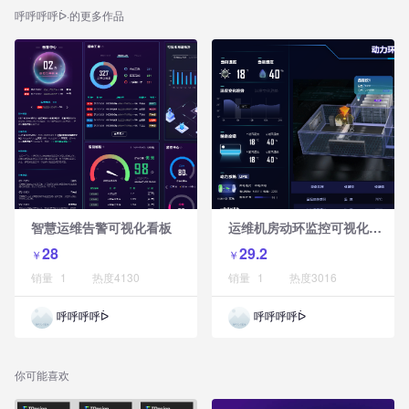
呼呼呼呼ᐆ
·的更多作品
运
维机房动环监控可视化大屏
智慧运维告警可视化看板
28
29.2
￥
￥
销量
1
热度
4130
销量
1
热度
3016
呼呼呼呼ᐆ
呼呼呼呼ᐆ
你可能喜欢