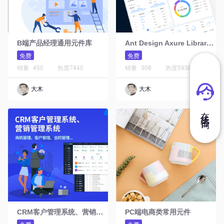
A
nt Design Axure Library元件库Web版
B端产品经理通用元件库
免费
免费
销量
450
热度
7440
销量
308
热度
5938
大木
大木
在 线 咨 询
C
RM客户管理系统、营销管理系统
PC端电商类常用元件