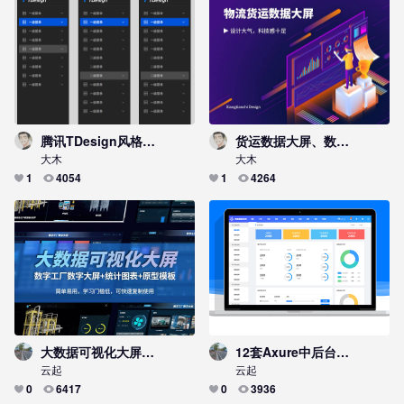
腾讯TDesign风格二级菜单
货运数据大屏、数据看板，设计大气，科技感十足
大木
大木
1
4054
1
4264
大数据可视化大屏，数字工厂数字大屏+统计图表+原型模板
12套Axure中后台管理信息系统通用原型方案
云起
云起
0
6417
0
3936