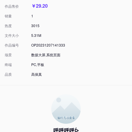
￥29.20
作品售价
销量
1
热度
3015
文件大小
5.31M
作品编号
OP20231207141333
场景
数据大屏,系统页面
终端
PC,平板
品质
高保真
呼呼呼呼ᐆ