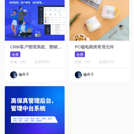
C
RM客户管理系统、营销管理系统
PC端电商类常用元件
免费
免费
销量
282
热度
6843
销量
245
热度
6030
偏舟子
偏舟子