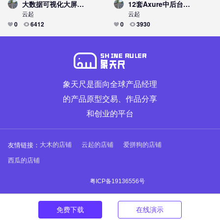
大数据可视化大屏，数字工厂数字大屏+统计图表+原型模板
12套Axure中后台管理信息系统通用原型方案
云起
云起
0
6412
0
3930
象天尺是面向全球产品经理
的产品原型交易、作品分享
和创业的平台
友情链接：
大木的店铺
云起的店铺
爱拼狗的店铺
西瓜的店铺
粤ICP备19136556号
免费下载
在线演示