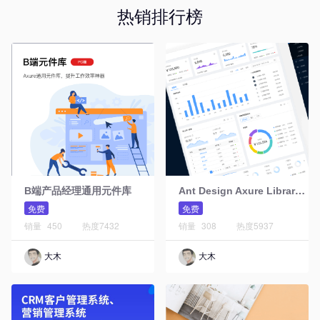
热销排行榜
A
nt Design Axure Library元件库Web版
B端产品经理通用元件库
免费
免费
销量
450
热度
7432
销量
308
热度
5937
大木
大木