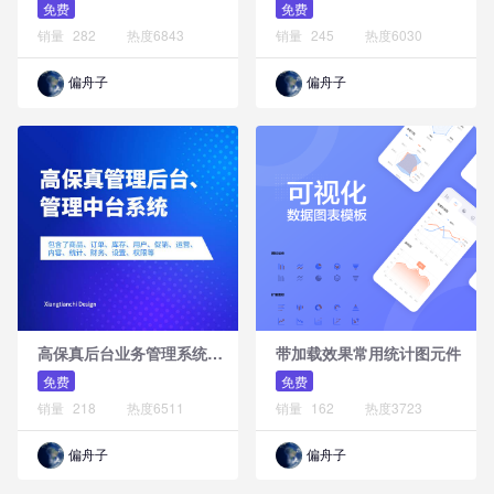
免费
免费
销量
282
热度
6843
销量
245
热度
6030
偏舟子
偏舟子
高
保真后台业务管理系统原型模板库
带加载效果常用统计图元件
免费
免费
销量
218
热度
6511
销量
162
热度
3723
偏舟子
偏舟子