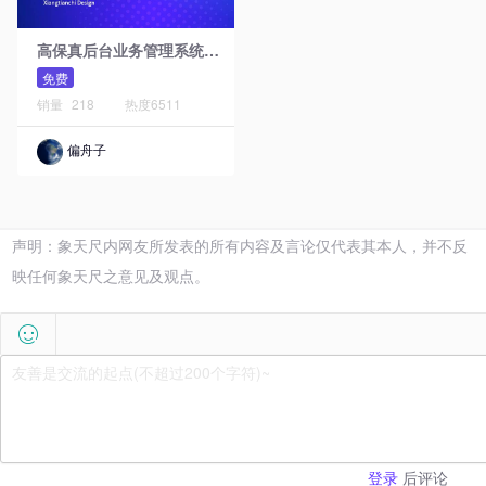
高
保真后台业务管理系统原型模板库
免费
销量
218
热度
6511
偏舟子
声明：象天尺内网友所发表的所有内容及言论仅代表其本人，并不反
映任何象天尺之意见及观点。

后评论
登录