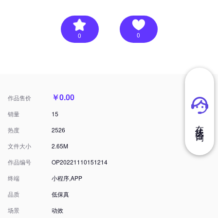
0
0
￥0.00
作品售价
销量
15
在 线 咨 询
热度
2526
文件大小
2.65M
作品编号
OP20221110151214
终端
小程序,APP
品质
低保真
场景
动效