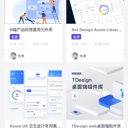
A
nt Design Axure Library元件库Web版
B端产品经理通用元件库
免费
免费
销量
450
热度
7429
销量
308
热度
5936
大木
大木
A
xure UX 交互设计常用素材元件库(界面模型、流程图素材、标注元素、手势图标等)
TDesign web桌面端组件库