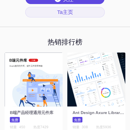
Ta主页
热销排行榜
A
nt Design Axure Library元件库Web版
B端产品经理通用元件库
免费
免费
销量
450
热度
7429
销量
308
热度
5936