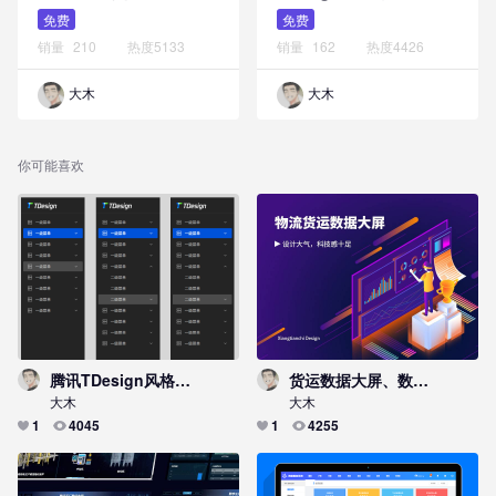
免费
免费
销量
210
热度
5133
销量
162
热度
4426
大木
大木
你可能喜欢
腾讯TDesign风格二级菜单
货运数据大屏、数据看板，设计大气，科技感十足
大木
大木
1
4045
1
4255