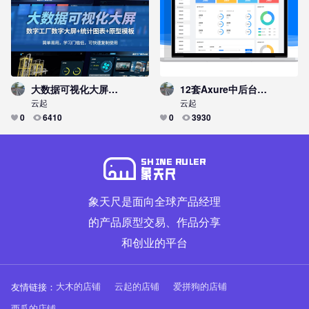
大数据可视化大屏，数字工厂数字大屏+统计图表+原型模板
12套Axure中后台管理信息系统通用原型方案
云起
云起
0
6410
0
3930
象天尺是面向全球产品经理
的产品原型交易、作品分享
和创业的平台
友情链接：
大木的店铺
云起的店铺
爱拼狗的店铺
西瓜的店铺