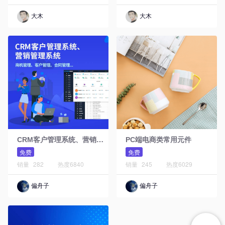
大木
大木
C
RM客户管理系统、营销管理系统
PC端电商类常用元件
免费
免费
销量
282
热度
6840
销量
245
热度
6029
偏舟子
偏舟子