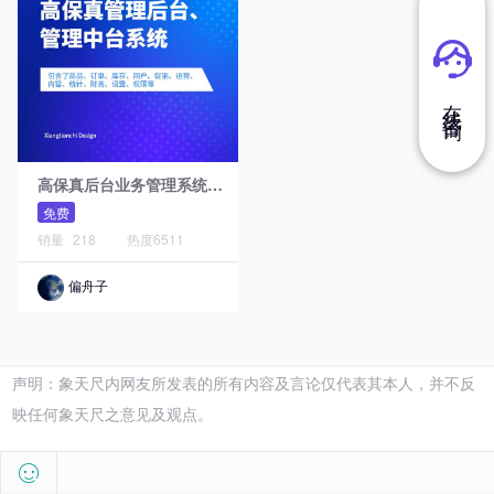
在 线 咨 询
高
保真后台业务管理系统原型模板库
免费
销量
218
热度
6511
偏舟子
声明：象天尺内网友所发表的所有内容及言论仅代表其本人，并不反
映任何象天尺之意见及观点。
