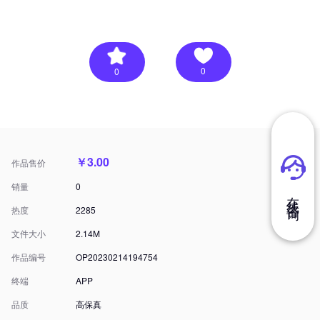
0
0
￥3.00
作品售价
销量
0
在 线 咨 询
热度
2285
文件大小
2.14M
作品编号
OP20230214194754
终端
APP
品质
高保真