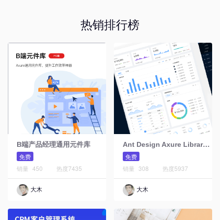
热销排行榜
A
nt Design Axure Library元件库Web版
B端产品经理通用元件库
免费
免费
销量
450
热度
7435
销量
308
热度
5937
大木
大木