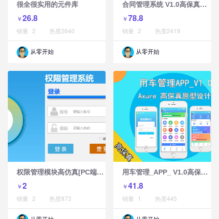
合
同管理系统 V1.0高保真原型设计方案
很全很实用的元件库
26.8
78.8
￥
￥
销量
2
热度
2640
销量
2
热度
2419
从零开始
从零开始
权
限管理模块高仿真[PC端]设计
用
车管理_APP_ V1.0高保真原型设计
2
41.8
￥
￥
销量
2
热度
873
销量
1
热度
445