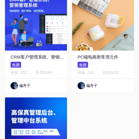
C
RM客户管理系统、营销管理系统
PC端电商类常用元件
免费
免费
销量
282
热度
6844
销量
245
热度
6030
偏舟子
偏舟子